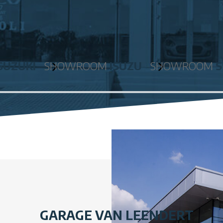
SUZUKI
SHOWROOM
ISUZU
SHOWROOM
GARAGE VAN LEENDERT